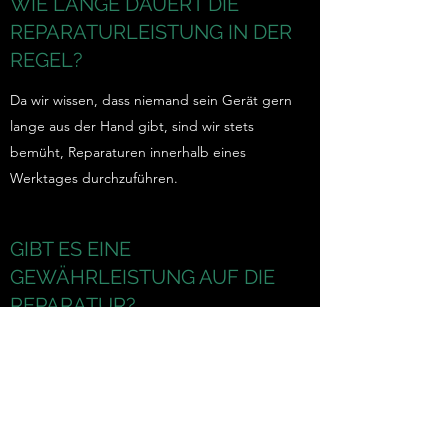
WIE LANGE DAUERT DIE
REPARATURLEISTUNG IN DER
REGEL?
Da wir wissen, dass niemand sein Gerät gern
lange aus der Hand gibt, sind wir stets
bemüht, Reparaturen innerhalb eines
Werktages durchzuführen.
GIBT ES EINE
GEWÄHRLEISTUNG AUF DIE
REPARATUR?
Alle von uns ausgeführten Arbeiten
unterstehen einer 6-Monatigen
Gewährleistung, sollte also etwas nicht wie
gewünscht funktionieren, stehen wir